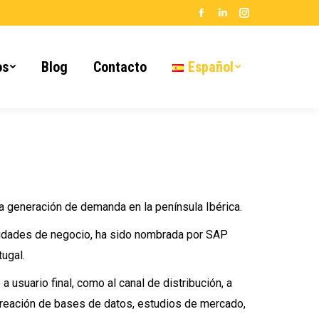
Facebook
Linkedin
Instagram
page
page
page
opens
opens
opens
os
Blog
Contacto
Español
in
in
in
new
new
new
window
window
window
a generación de demanda en la península Ibérica.
idades de negocio
, ha sido nombrada por
SAP
ugal.
a usuario final, como al canal de distribución, a
 creación de bases de datos, estudios de mercado,